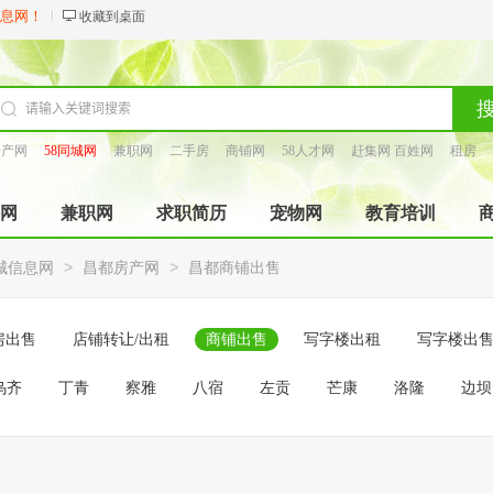
信息网！
收藏到桌面
房产网
58同城网
兼职网
二手房
商铺网
58人才网
赶集网 百姓网
租房
找工长
网
兼职网
求职简历
宠物网
教育培训
>
>
城信息网
昌都房产网
昌都商铺出售
房出售
店铺转让/出租
商铺出售
写字楼出租
写字楼出
乌齐
丁青
察雅
八宿
左贡
芒康
洛隆
边坝