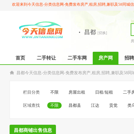
欢迎来到今天信息-分类信息网-免费发布房产,租房,招聘,兼职及58同城
·
昌都
[切换]
首页
二手转让
二手车网
房产网
招聘
昌都今天信息-分类信息网-免费发布房产,租房,招聘,兼职及58同
栏目分类
不限
房屋出租
日租/短租
二手
区域查找
不限
昌都县
江达
贡觉
类
昌都商铺出售信息