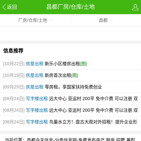
昌都厂房/仓库/土地
返回
厂房/仓库/土地
昌都
信息推荐
[10月22日]
房屋出租
新乐小区楼房出租
[图]
[10月19日]
房屋出租
新房首次出租
[图]
[09月29日]
房屋出租
零房租，享国家扶持免费创业
[08月24日]
写字楼出租
远大中心 亚运村 200平 免中介费 可以注册 双
面采光
[图]
[08月24日]
写字楼出租
远大中心 亚运村 200平 免中介费 可以注册 双
面采光
[图]
[08月24日]
写字楼出租
鸟巢水立方！盘古大观对外招租！提升企业形
象！
[图]
当前位置：
昌都今天信息-分类信息网-免费发布房产,租房,招聘,兼职