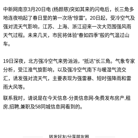
中新网南京3月20日电 (杨颜慈)突如其来的闪电后，长三角多
地连夜响起了春日里的第一次场“惊雷”。20日起，受冷空气及
强对流天气影响，江苏、上海、浙江迎来一次大范围强风雨
天气过程。未来几天，市民将体验“春如四季”般的气温过山
车。
19日深夜，北方强冷空气来势汹汹，“抵达”长三角。气象专家
分析，受江淮气旋影响，以及强冷空气南下与暖湿气流交
汇，诱发强对流天气，主要表现为强雷暴、短时强降雨和雷
雨大风等。
联系我时，请说是在今天信息-分类信息网-免费发布房产,租
房,招聘,兼职及58同城信息网看到的。
转发好友/分享朋友圈