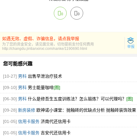
0
0
如遇无效、虚假、诈骗信息，请点我举报
为了您的资金安全，请见面交易，切勿提前支付任何费用
举报
http://changdu.jintianxinxi.com/nanke/1190690.html
您可能感兴趣
[10-27]
男科
出售早泄治疗技术
[09-10]
男科
男士能量咖啡
[图]
[06-30]
男科
什么是修吾生五度训练法？怎么锻炼？可以代理吗？
[图]
[09-28]
新房装修
欧神诺小课堂：抛釉砖的优缺点分析 抛釉砖装饰效果
好吗
[图]
[01-05]
信用卡服务
济南代还信用卡
[01-05]
信用卡服务
吉安代还信用卡